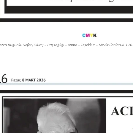
özcü Bugünkü Vefat (Ölüm) – Başsağlığı – Anma – Teşekkür – Mevlit İlanları-8.3.20