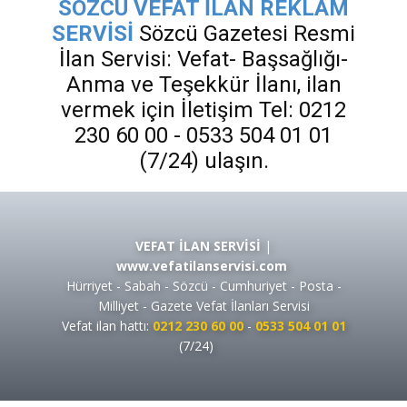
SÖZCÜ VEFAT İLAN REKLAM
SERVİSİ
Sözcü Gazetesi Resmi
İlan Servisi: Vefat- Başsağlığı-
Anma ve Teşekkür İlanı, ilan
vermek için İletişim Tel: 0212
230 60 00 - 0533 504 01 01
(7/24) ulaşın.
VEFAT İLAN SERVİSİ
|
www.vefatilanservisi.com
Hürriyet - Sabah - Sözcü - Cumhuriyet - Posta -
Milliyet - Gazete Vefat İlanları Servisi
Vefat ilan hattı:
0212 230 60 00
-
0533 504 01 01
(7/24)