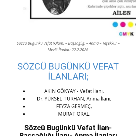
Sözcü Bugünkü Vefat (Ölüm) – Başsağlığı – Anma – Teşekkür –
Mevlit İlanları-22.2.2026
SÖZCÜ BUGÜNKÜ VEFAT
İLANLARI;
AKIN GÖKYAY - Vefat İlanı,
Dr. YÜKSEL TURHAN, Anma İlanı,
FEYZA GERMEÇ,
MURAT ORAL,
Sözcü Bugünkü Vefat İlan-
Başsağlığı İlanı- Anma İlanları