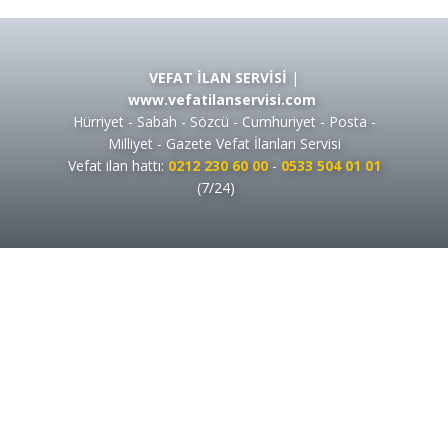
VEFAT İLAN SERVİSİ
|
www.vefatilanservisi.com
Hürriyet - Sabah - Sözcü - Cumhuriyet - Posta -
Milliyet - Gazete Vefat İlanları Servisi
Vefat ilan hattı:
0212 230 60 00
-
0533 504 01 01
(7/24)