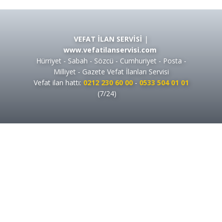
VEFAT İLAN SERVİSİ
|
www.vefatilanservisi.com
Hürriyet - Sabah - Sözcü - Cumhuriyet - Posta -
Milliyet - Gazete Vefat İlanları Servisi
Vefat ilan hattı:
0212 230 60 00
-
0533 504 01 01
(7/24)