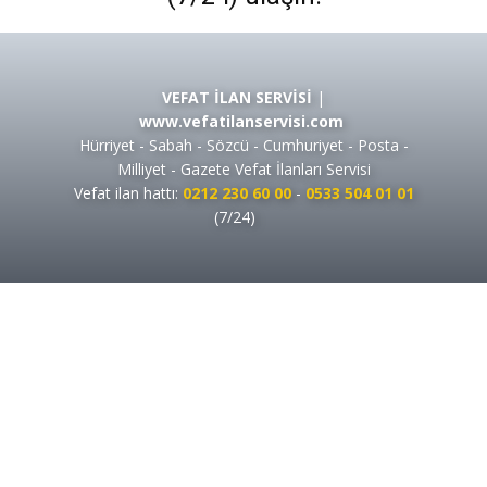
VEFAT İLAN SERVİSİ
|
www.vefatilanservisi.com
Hürriyet - Sabah - Sözcü - Cumhuriyet - Posta -
Milliyet - Gazete Vefat İlanları Servisi
Vefat ilan hattı:
0212 230 60 00
-
0533 504 01 01
(7/24)