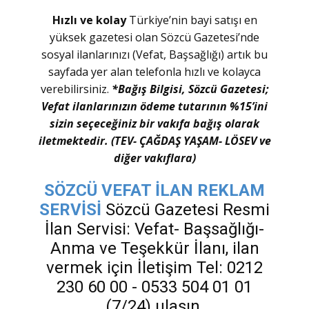
Hızlı ve kolay
Türkiye’nin bayi satışı en
yüksek gazetesi olan Sözcü Gazetesi’nde
sosyal ilanlarınızı (Vefat, Başsağlığı) artık bu
sayfada yer alan telefonla hızlı ve kolayca
verebilirsiniz.
*Bağış Bilgisi, Sözcü Gazetesi;
Vefat ilanlarınızın ödeme tutarının %15’ini
sizin seçeceğiniz bir vakıfa bağış olarak
iletmektedir. (TEV- ÇAĞDAŞ YAŞAM- LÖSEV ve
diğer vakıflara)
SÖZCÜ VEFAT İLAN REKLAM
SERVİSİ
Sözcü Gazetesi Resmi
İlan Servisi: Vefat- Başsağlığı-
Anma ve Teşekkür İlanı, ilan
vermek için İletişim Tel: 0212
230 60 00 - 0533 504 01 01
(7/24) ulaşın.