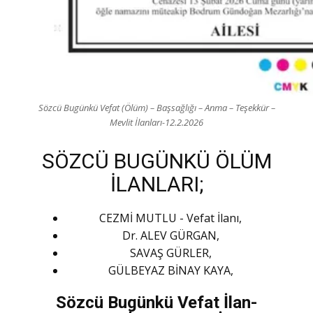
Sözcü Bugünkü Vefat (Ölüm) – Başsağlığı – Anma – Teşekkür –
Mevlit İlanları-12.2.2026
SÖZCÜ BUGÜNKÜ ÖLÜM
İLANLARI;
CEZMİ MUTLU - Vefat İlanı,
Dr. ALEV GÜRGAN,
SAVAŞ GÜRLER,
GÜLBEYAZ BİNAY KAYA,
Sözcü Bugünkü Vefat İlan-