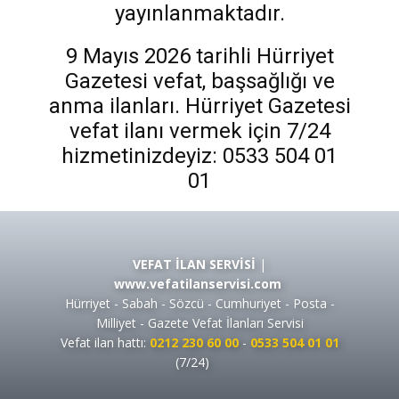
yayınlanmaktadır.
9 Mayıs 2026 tarihli Hürriyet
Gazetesi vefat, başsağlığı ve
anma ilanları. Hürriyet Gazetesi
vefat ilanı vermek için 7/24
hizmetinizdeyiz: 0533 504 01
01
VEFAT İLAN SERVİSİ
|
www.vefatilanservisi.com
Hürriyet - Sabah - Sözcü - Cumhuriyet - Posta -
Milliyet - Gazete Vefat İlanları Servisi
Vefat ilan hattı:
0212 230 60 00
-
0533 504 01 01
(7/24)