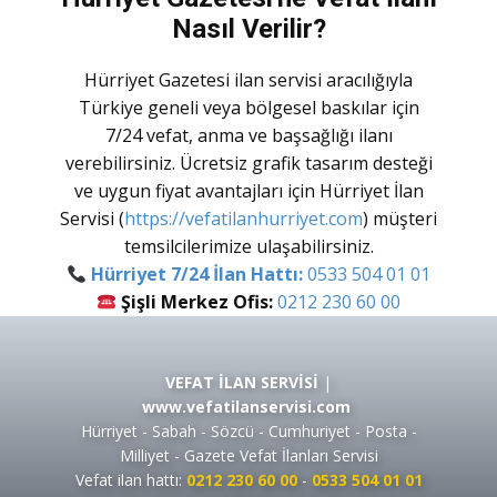
Nasıl Verilir?
Hürriyet Gazetesi ilan servisi aracılığıyla
Türkiye geneli veya bölgesel baskılar için
7/24 vefat, anma ve başsağlığı ilanı
verebilirsiniz. Ücretsiz grafik tasarım desteği
ve uygun fiyat avantajları için
Hürriyet İlan
Servisi
(
https://vefatilanhurriyet.com
) müşteri
temsilcilerimize ulaşabilirsiniz.
Hürriyet 7/24 İlan Hattı:
0533 504 01 01
Şişli Merkez Ofis:
0212 230 60 00
VEFAT İLAN SERVİSİ
|
www.vefatilanservisi.com
Hürriyet - Sabah - Sözcü - Cumhuriyet - Posta -
Milliyet - Gazete Vefat İlanları Servisi
Vefat ilan hattı:
0212 230 60 00
-
0533 504 01 01