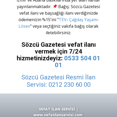
İzmir ve Adana baskılarında yer alan ilanlar
yayınlanmaktadır.
Bağış: Sözcü Gazetesi
vefat ilanı ve başsağlığı ilanı verdiğinizde
ödemenizin %15'ini "
TEV
-
Çağdaş Yaşam
-
Lösev
" veya seçtiğiniz vakıfa bağış olarak
iletebilirsiniz.
Sözcü Gazetesi vefat ilanı
vermek için 7/24
hizmetinizdeyiz:
0533 504 01
01
Sözcü Gazetesi Resmi İlan
Servisi:
0212 230 60 00
VEFAT İLAN SERVİSİ
|
www.vefatilanservisi.com