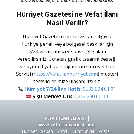
arşivlerdeki vefat ilanlarıda inceleyebilirsiniz.
Hürriyet Gazetesi'ne Vefat İlanı
Nasıl Verilir?
Hürriyet Gazetesi ilan servisi aracılığıyla
Türkiye geneli veya bölgesel baskılar için
7/24 vefat, anma ve başsağlığı ilanı
verebilirsiniz. Ücretsiz grafik tasarım desteği
ve uygun fiyat avantajları için
Hürriyet İlan
Servisi
(
https://vefatilanhurriyet.com
) müşteri
temsilcilerimize ulaşabilirsiniz.
Hürriyet 7/24 İlan Hattı:
0533 504 01 01
Şişli Merkez Ofis:
0212 230 60 00
VEFAT İLAN SERVİSİ
|
www.vefatilanservisi.com
Hürriyet - Sabah - Sözcü - Cumhuriyet - Posta -