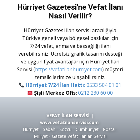
Hürriyet Gazetesi'ne Vefat İlanı
Nasıl Verilir?
Hürriyet Gazetesi ilan servisi aracılığıyla
Türkiye geneli veya bölgesel baskılar için
7/24 vefat, anma ve başsağlığı ilanı
verebilirsiniz. Ücretsiz grafik tasarım desteği
ve uygun fiyat avantajları için
Hürriyet İlan
Servisi
(
https://vefatilanhurriyet.com
) müşteri
temsilcilerimize ulaşabilirsiniz.
Hürriyet 7/24 İlan Hattı:
0533 504 01 01
Şişli Merkez Ofis:
0212 230 60 00
VEFAT İLAN SERVİSİ
|
www.vefatilanservisi.com
Hürriyet - Sabah - Sözcü - Cumhuriyet - Posta -
Milliyet - Gazete Vefat İlanları Servisi