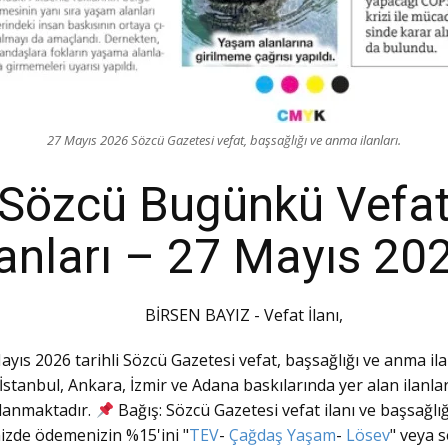
27 Mayıs 2026 Sözcü Gazetesi vefat, başsağlığı ve anma ilanları.
Sözcü Bugünkü Vefa
lanları – 27 Mayıs 20
BİRSEN BAYIZ - Vefat İlanı,
ayıs 2026 tarihli Sözcü Gazetesi vefat, başsağlığı ve anma ilan
İstanbul, Ankara, İzmir ve Adana baskılarında yer alan ilanla
lanmaktadır.
Bağış: Sözcü Gazetesi vefat ilanı ve başsağlığı
nizde ödemenizin %15'ini "
TEV
-
Çağdaş Yaşam
-
Lösev
" veya s