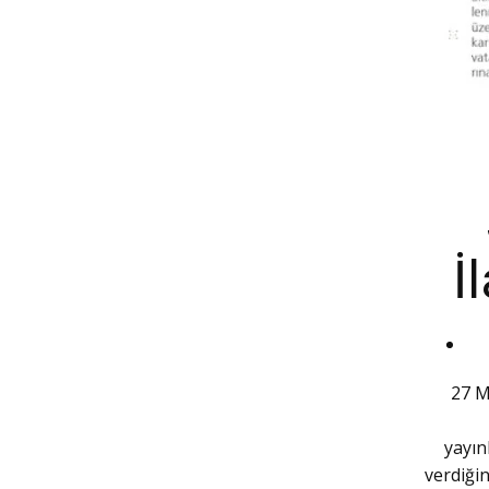
İ
27 M
yayın
verdiği