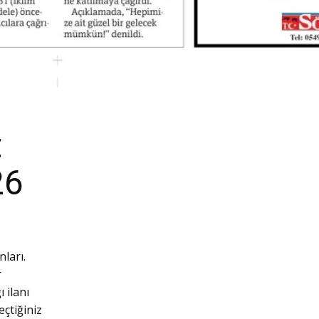
t
26
ları.
r
 ilanı
eçtiğiniz