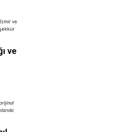
İzmir ve
eşekkür
ı ve
rijinal
nlarıda