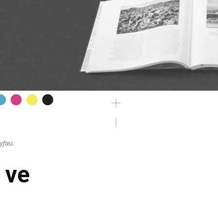
yfası.
 ve