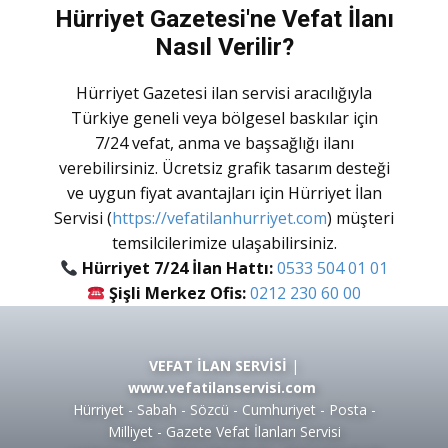
Hürriyet Gazetesi'ne Vefat İlanı
Nasıl Verilir?
Hürriyet Gazetesi ilan servisi aracılığıyla
Türkiye geneli veya bölgesel baskılar için
7/24 vefat, anma ve başsağlığı ilanı
verebilirsiniz. Ücretsiz grafik tasarım desteği
ve uygun fiyat avantajları için
Hürriyet İlan
Servisi
(
https://vefatilanhurriyet.com
) müşteri
temsilcilerimize ulaşabilirsiniz.
Hürriyet 7/24 İlan Hattı:
0533 504 01 01
Şişli Merkez Ofis:
0212 230 60 00
VEFAT İLAN SERVİSİ
|
www.vefatilanservisi.com
Hürriyet - Sabah - Sözcü - Cumhuriyet - Posta -
Milliyet - Gazete Vefat İlanları Servisi