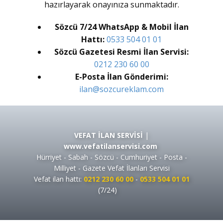
hazırlayarak onayınıza sunmaktadır.
Sözcü 7/24 WhatsApp & Mobil İlan
Hattı:
0533 504 01 01
Sözcü Gazetesi Resmi İlan Servisi:
0212 230 60 00
E-Posta İlan Gönderimi:
ilan@sozcureklam.com
VEFAT İLAN SERVİSİ
|
www.vefatilanservisi.com
Hürriyet - Sabah - Sözcü - Cumhuriyet - Posta -
Milliyet - Gazete Vefat İlanları Servisi
Vefat ilan hattı:
0212 230 60 00
-
0533 504 01 01
(7/24)