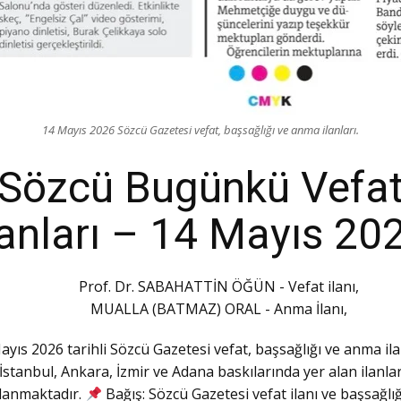
14 Mayıs 2026 Sözcü Gazetesi vefat, başsağlığı ve anma ilanları.
Sözcü Bugünkü Vefa
lanları – 14 Mayıs 20
Prof. Dr. SABAHATTİN ÖĞÜN - Vefat ilanı,
MUALLA (BATMAZ) ORAL - Anma İlanı,
ayıs 2026 tarihli Sözcü Gazetesi vefat, başsağlığı ve anma ilan
İstanbul, Ankara, İzmir ve Adana baskılarında yer alan ilanla
lanmaktadır.
Bağış: Sözcü Gazetesi vefat ilanı ve başsağlığı