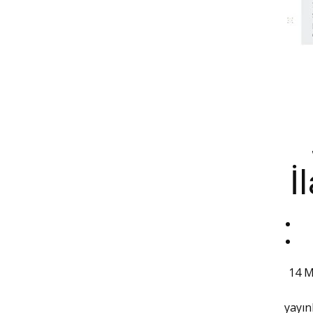
İ
14 M
yayın