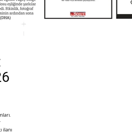
t
26
ları.
r
 ilanı