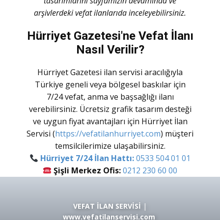
tasarımlarını sayfamızın devamında ve
arşivlerdeki vefat ilanlarıda inceleyebilirsiniz.
Hürriyet Gazetesi'ne Vefat İlanı
Nasıl Verilir?
Hürriyet Gazetesi ilan servisi aracılığıyla
Türkiye geneli veya bölgesel baskılar için
7/24 vefat, anma ve başsağlığı ilanı
verebilirsiniz. Ücretsiz grafik tasarım desteği
ve uygun fiyat avantajları için
Hürriyet İlan
Servisi
(
https://vefatilanhurriyet.com
) müşteri
temsilcilerimize ulaşabilirsiniz.
Hürriyet 7/24 İlan Hattı:
0533 504 01 01
Şişli Merkez Ofis:
0212 230 60 00
VEFAT İLAN SERVİSİ
|
www.vefatilanservisi.com