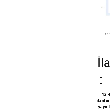
12 H
İl
12 H
ilanla
yayın