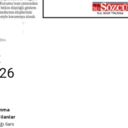
fası.
t
026
 anma
ilanlar
ı ilanı